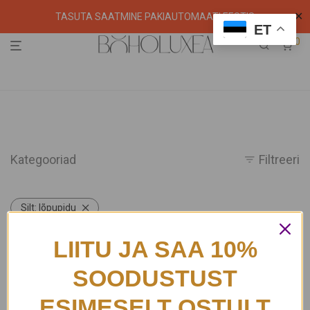
✕
TASUTA SAATMINE PAKIAUTOMAATI EESTIS
ET
0
Kategooriad
Filtreeri
Silt:
lõpupidu
LIITU JA SAA 10%
SOODUSTUST
ESIMESELT OSTULT